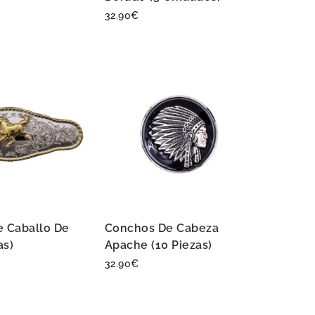
32.90
€
 Caballo De
Conchos De Cabeza
as)
Apache (10 Piezas)
32.90
€