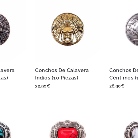
lavera
Conchos De Calavera
Conchos D
zas)
Indios (10 Piezas)
Céntimos (
32.90
€
28.90
€