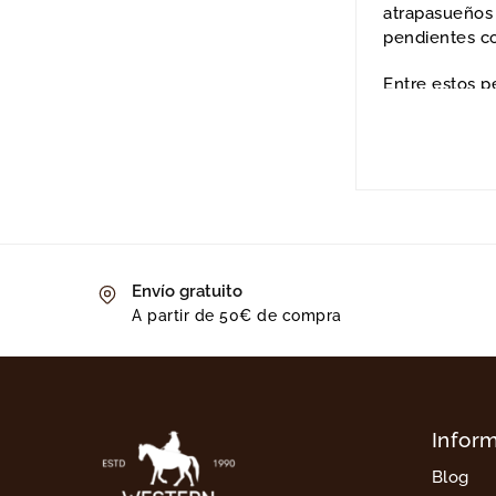
atrapasueños 
pendientes c
Entre estos p
americanos.
Descubra tamb
Relojes de 
Collares y
Bolo ties
Pulseras w
Envío gratuito
Anillos we
A partir de 50€ de compra
Infor
Blog