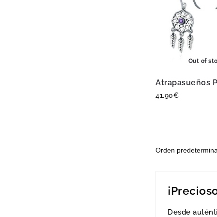
Out of st
Atrapasueños 
41.90
€
¡Precios
Desde auténti