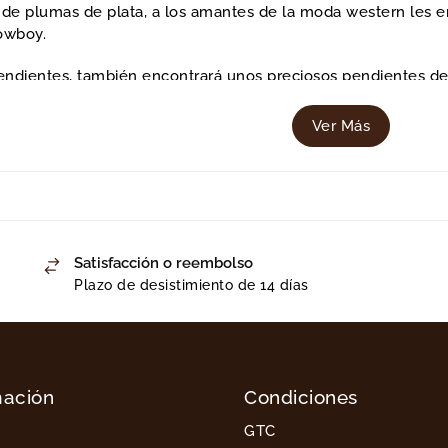
de plumas de plata, a los amantes de la moda western les e
owboy.
endientes, también encontrará unos preciosos pendientes de la
Ver Más
ién nuestras otras joyas western:
bolsillo
 colgantes western
estern
Satisfacción o reembolso
stern
Plazo de desistimiento de 14 días
mación
Condiciones
GTC