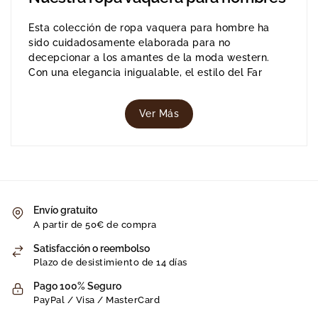
Esta colección de ropa vaquera para hombre ha
sido cuidadosamente elaborada para no
decepcionar a los amantes de la moda western.
Con una elegancia inigualable, el estilo del Far
West siempre está presente.
Le ofrecemos una amplia selección con nuestra
Ver Más
refinada y exclusiva ropa vaquera para hombres.
Elige entre camisas, camisetas, chaquetas,
chalecos y mucho más para mostrar tu amor por el
mundo del campo.
Disponemos de una selección de ropa vaquera para
hombres, adecuada para todas las estaciones:
Envío gratuito
primavera, verano, otoño e incluso invierno. Y para
A partir de 50€ de compra
completar tu look, acompaña tu ropa con joyas y
Satisfacción o reembolso
accesorios western.
Plazo de desistimiento de 14 días
Nuestra selección de ropa vaquera para
Pago 100% Seguro
hombres
PayPal / Visa / MasterCard