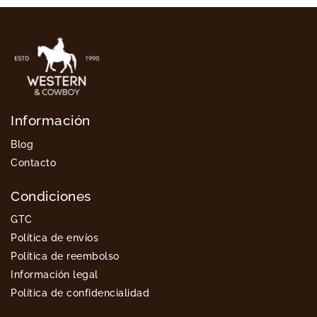
Para resaltar el estilo western, hay que comprar
varias prendas típicas del país. Combinando estas
prendas con los accesorios y las joyas adecuadas,
demostrarás tu gusto por el mundo western.
Descubramos estas prendas vaquera diseñadas
especialmente para los hombres.
La camisa western
Información
La camisa western es la prenda básica para un
hombre que ama el estilo campestre. Hay muchos
Blog
tipos de camisas, desde las clásicas hasta las más
Contacto
populares, como las de cuadros y las estampadas.
Estas camisas del oeste para hombre pueden ser
Condiciones
de tela vaquera, de algodón y bordadas o lisas con
un diseño único del salvaje oeste.
GTC
Política de envíos
La camiseta western
Política de reembolso
El estilo de la vieja escuela es el nombre del juego
Información legal
con este tipo de ropa. Combina una camiseta
Política de confidencialidad
vintage con unos vaqueros y una chaqueta western
y estarás en plena tendencia country. Los colores