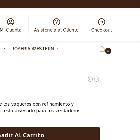
Mi Cuenta
Asistencia al Cliente
Checkout
N
JOYERÍA WESTERN
0.00
€
0
e los vaqueros con refinamiento y
s, está diseñado para los verdaderos
adir Al Carrito