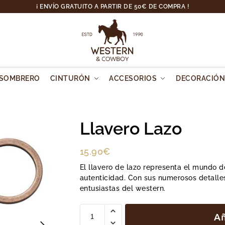
¡ ENVÍO GRATUITO A PARTIR DE 50€ DE COMPRA !
SOMBRERO
CINTURÓN
ACCESORIOS
DECORACIÓ
Llavero Lazo
15.90
€
El llavero de lazo representa el mundo d
autenticidad. Con sus numerosos detalle
entusiastas del western.
Añ