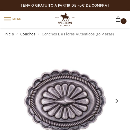
¡ ENVÍO GRATUITO A PARTIR DE 50€ DE COMPRA !
MENU
0
Inicio
Conchos
Conchos De Flores Auténticos (10 Piezas)
/
/