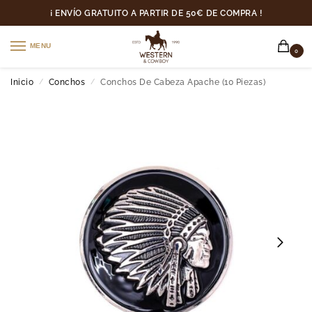
¡ ENVÍO GRATUITO A PARTIR DE 50€ DE COMPRA !
MENU
0
Inicio
Conchos
Conchos De Cabeza Apache (10 Piezas)
/
/