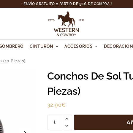
¡ ENVÍO GRATUITO A PARTIR DE 50€ DE COMPRA !
SOMBRERO
CINTURÓN
ACCESORIOS
DECORACIÓ
 (10 Piezas)
Conchos De Sol T
Piezas)
32.90
€
Añ