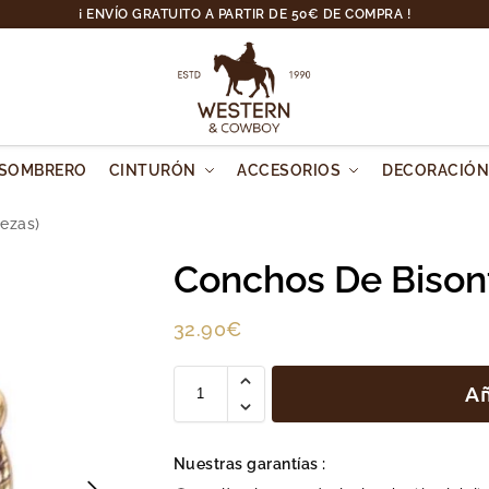
¡ ENVÍO GRATUITO A PARTIR DE 50€ DE COMPRA !
SOMBRERO
CINTURÓN
ACCESORIOS
DECORACIÓ
iezas)
Conchos De Bisont
32.90
€
Añ
Nuestras garantías :