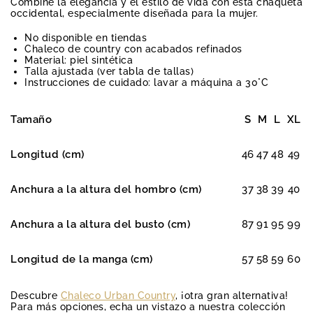
Combine la elegancia y el estilo de vida con esta chaqueta
occidental, especialmente diseñada para la mujer.
No disponible en tiendas
Chaleco de country con acabados refinados
Material: piel sintética
Talla ajustada (ver tabla de tallas)
Instrucciones de cuidado: lavar a máquina a 30°C
Tamaño
S
M
L
XL
Longitud (cm)
46
47
48
49
Anchura a la altura del hombro (cm)
37
38
39
40
Anchura a la altura del busto (cm)
87
91
95
99
Longitud de la manga (cm)
57
58
59
60
Descubre
Chaleco Urban Country
, ¡otra gran alternativa!
Para más opciones, echa un vistazo a nuestra colección