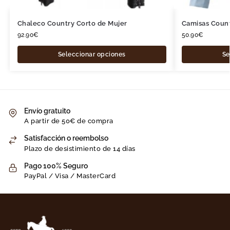
Chaleco Country Corto de Mujer
Camisas Coun
92.90
€
50.90
€
Seleccionar opciones
Se
Envío gratuito
A partir de 50€ de compra
Satisfacción o reembolso
Plazo de desistimiento de 14 días
Pago 100% Seguro
PayPal / Visa / MasterCard