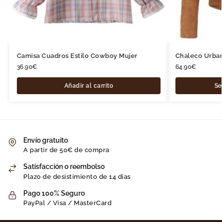
Camisa Cuadros Estilo Cowboy Mujer
Chaleco Urba
36.90
€
64.90
€
Añadir al carrito
Se
Envío gratuito
A partir de 50€ de compra
Satisfacción o reembolso
Plazo de desistimiento de 14 días
Pago 100% Seguro
PayPal / Visa / MasterCard