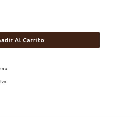
adir Al Carrito
nero.
ivo.