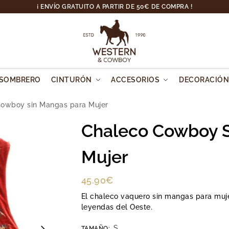
¡ ENVÍO GRATUITO A PARTIR DE 50€ DE COMPRA !
SOMBRERO
CINTURÓN
ACCESORIOS
DECORACIÓ
owboy sin Mangas para Mujer
Chaleco Cowboy S
Mujer
45.90
€
El chaleco vaquero sin mangas para muje
leyendas del Oeste.
S
TAMAÑO
: