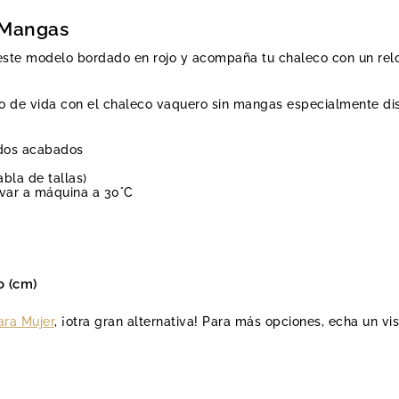
 Mangas
este modelo bordado en rojo y acompaña tu chaleco con un reloj
ilo de vida con el chaleco vaquero sin mangas especialmente di
ados acabados
abla de tallas)
avar a máquina a 30°C
o (cm)
ara Mujer
, ¡otra gran alternativa! Para más opciones, echa un vi