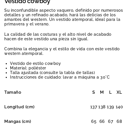
Vestido cowboy
Su inconfundible aspecto vaquero, definido por numerosos
detalles y un refinado acabado, hará las delicias de los
amantes del western. Un vestido atemporal, ideal para la
primavera y el verano.
La calidad de las costuras y el alto nivel de acabado
hacen de este vestido una pieza sin igual.
Combina la elegancia y el estilo de vida con este vestido
western atemporal.
Vestido de estilo cowboy
Material: poliéster
Talla ajustada (consulte la tabla de tallas)
Instrucciones de cuidado: lavar a máquina a 30°C
Tamaño
S
M
L
XL
Longitud (cm)
137
138
139
140
Mangas (cm)
65
66
67
68