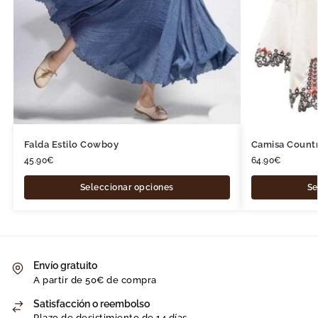
Falda Estilo Cowboy
Camisa Countr
45.90
€
64.90
€
Seleccionar opciones
Se
Envío gratuito
A partir de 50€ de compra
Satisfacción o reembolso
Plazo de desistimiento de 14 días