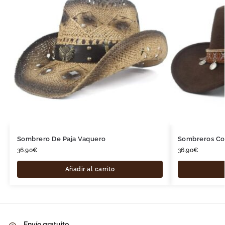
Sombrero De Paja Vaquero
Sombreros C
36.90
€
36.90
€
Añadir al carrito
Envío gratuito