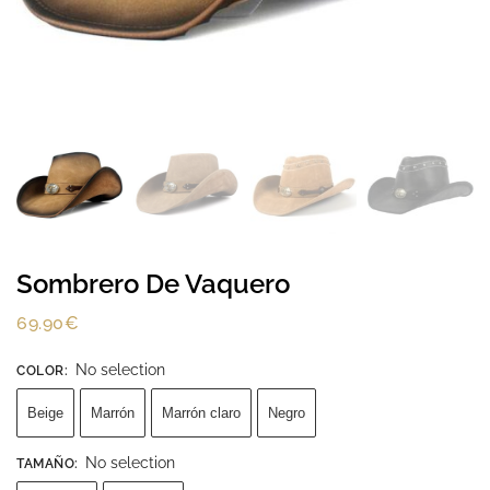
Sombrero De Vaquero
69.90
€
No selection
COLOR
:
Beige
Marrón
Marrón claro
Negro
No selection
TAMAÑO
: