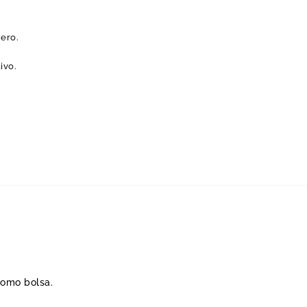
nero.
ivo.
como bolsa.