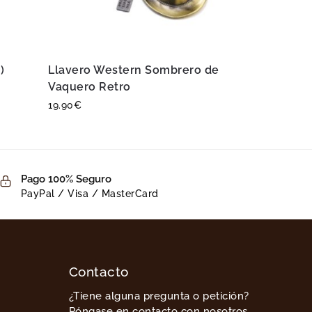
)
Llavero Western Sombrero de
Vaquero Retro
19.90
€
Pago 100% Seguro
PayPal / Visa / MasterCard
Contacto
¿Tiene alguna pregunta o petición?
Póngase en contacto con nosotros