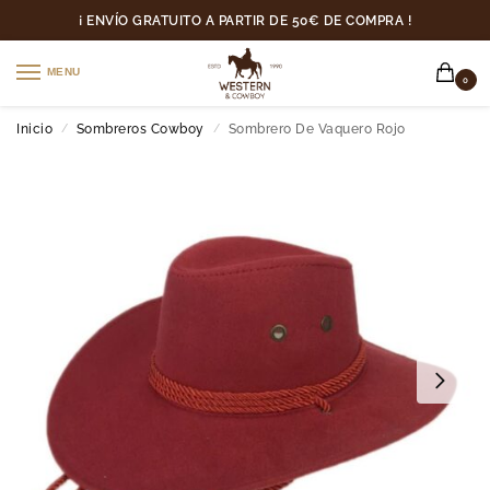
¡ ENVÍO GRATUITO A PARTIR DE 50€ DE COMPRA !
MENU
0
Inicio
Sombreros Cowboy
Sombrero De Vaquero Rojo
/
/