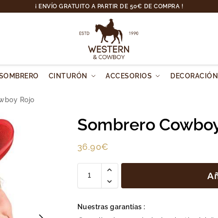
¡ ENVÍO GRATUITO A PARTIR DE 50€ DE COMPRA !
SOMBRERO
CINTURÓN
ACCESORIOS
DECORACIÓ
wboy Rojo
Sombrero Cowboy
36.90
€
Añ
Nuestras garantías :