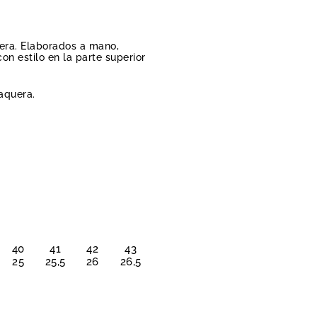
era. Elaborados a mano,
n estilo en la parte superior
aquera.
40
41
42
43
25
25,5
26
26,5