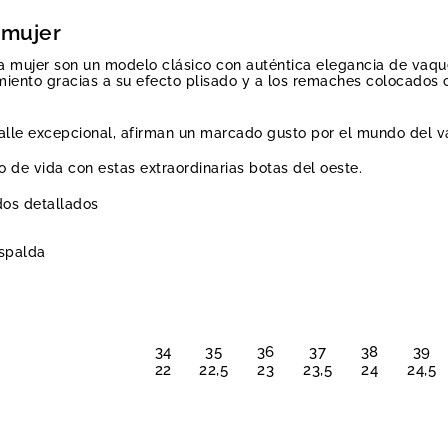
 mujer
a mujer son un modelo clásico con auténtica elegancia de vaqu
iento gracias a su efecto plisado y a los remaches colocados co
talle excepcional, afirman un marcado gusto por el mundo del v
o de vida con estas extraordinarias botas del oeste.
os detallados
espalda
34
35
36
37
38
39
22
22,5
23
23,5
24
24,5