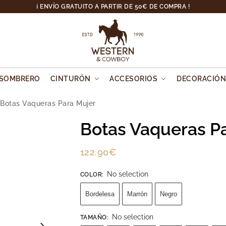
¡ ENVÍO GRATUITO A PARTIR DE 50€ DE COMPRA !
SOMBRERO
CINTURÓN
ACCESORIOS
DECORACIÓ
Botas Vaqueras Para Mujer
Botas Vaqueras P
122.90
€
No selection
COLOR
:
Bordelesa
Marrón
Negro
No selection
TAMAÑO
: