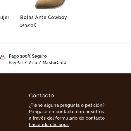
ujer
Botas Ante Cowboy
159.90
€
Pago 100% Seguro
PayPal / Visa / MasterCard
Contacto
¿Tiene alguna pregunta o petición?
Póngase en contacto con nosotros
a través del formulario de contacto
haciendo clic aquí.