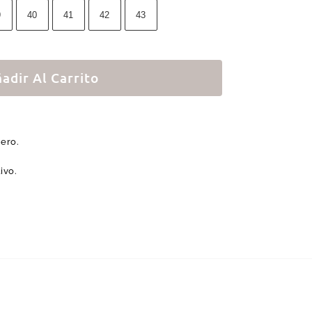
9
40
41
42
43
adir Al Carrito
nero.
ivo.