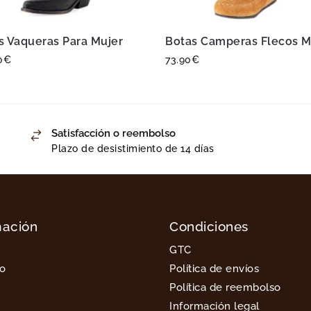
s Vaqueras Para Mujer
Botas Camperas Flecos M
0
€
73.90
€
Satisfacción o reembolso
Plazo de desistimiento de 14 días
mación
Condiciones
GTC
to
Política de envíos
Política de reembolso
Información legal