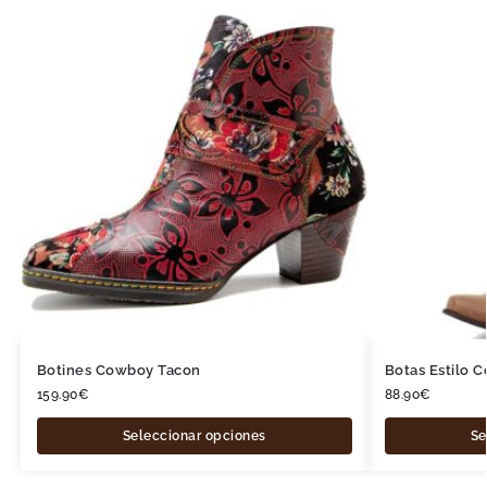
Botines Cowboy Tacon
Botas Estilo 
159.90
€
88.90
€
Seleccionar opciones
Se