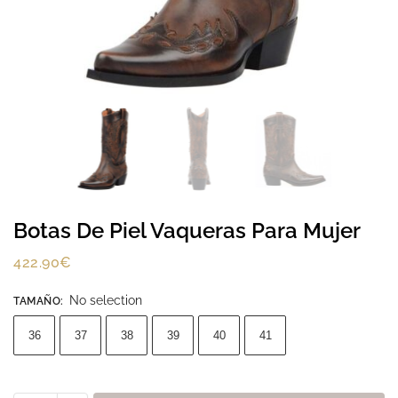
Botas De Piel Vaqueras Para Mujer
422.90
€
No selection
TAMAÑO
:
36
37
38
39
40
41